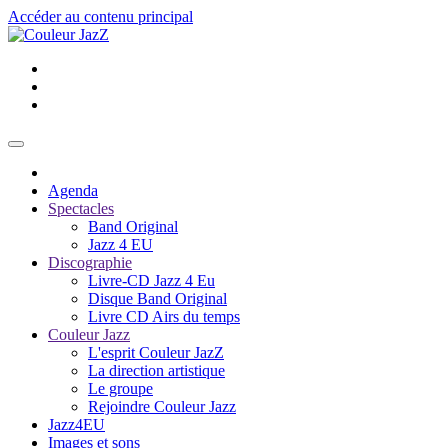
Accéder au contenu principal
Agenda
Spectacles
Band Original
Jazz 4 EU
Discographie
Livre-CD Jazz 4 Eu
Disque Band Original
Livre CD Airs du temps
Couleur Jazz
L'esprit Couleur JazZ
La direction artistique
Le groupe
Rejoindre Couleur Jazz
Jazz4EU
Images et sons