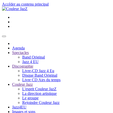
Accéder au contenu principal
Agenda
Spectacles
Band Original
Jazz 4 EU
Discographie
Livre-CD Jazz 4 Eu
Disque Band Original
Livre CD Airs du temps
Couleur Jazz
L'esprit Couleur JazZ
La direction artistique
Le groupe
Rejoindre Couleur Jazz
Jazz4EU
Images et sons