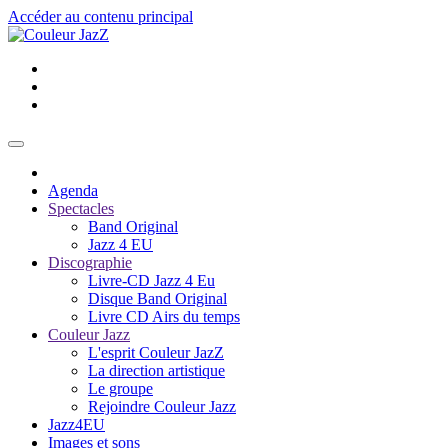
Accéder au contenu principal
Agenda
Spectacles
Band Original
Jazz 4 EU
Discographie
Livre-CD Jazz 4 Eu
Disque Band Original
Livre CD Airs du temps
Couleur Jazz
L'esprit Couleur JazZ
La direction artistique
Le groupe
Rejoindre Couleur Jazz
Jazz4EU
Images et sons