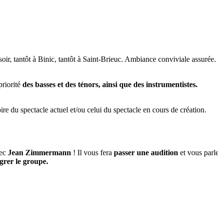
oir, tantôt à Binic, tantôt à Saint-Brieuc. Ambiance conviviale assurée. D
priorité
des basses et des ténors, ainsi que des instrumentistes.
ire du spectacle actuel et/ou celui du spectacle en cours de création.
vec
Jean Zimmermann
! Il vous fera
passer une audition
et vous parle
égrer le groupe.