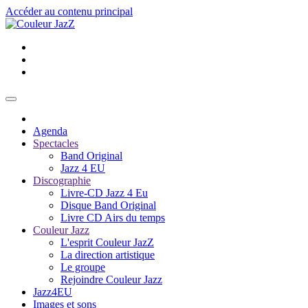
Accéder au contenu principal
Agenda
Spectacles
Band Original
Jazz 4 EU
Discographie
Livre-CD Jazz 4 Eu
Disque Band Original
Livre CD Airs du temps
Couleur Jazz
L'esprit Couleur JazZ
La direction artistique
Le groupe
Rejoindre Couleur Jazz
Jazz4EU
Images et sons