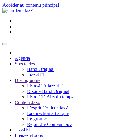
Accéder au contenu principal
Agenda
Spectacles
Band Original
Jazz 4 EU
Discographie
Livre-CD Jazz 4 Eu
Disque Band Original
Livre CD Airs du temps
Couleur Jazz
L'esprit Couleur JazZ
La direction artistique
Le groupe
Rejoindre Couleur Jazz
Jazz4EU
Images et sons