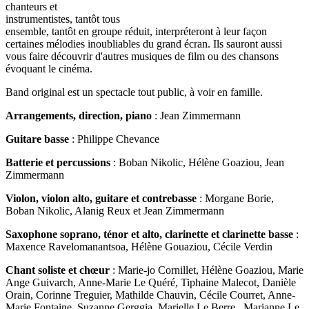
chanteurs et
instrumentistes, tantôt tous
ensemble, tantôt en groupe réduit, interpréteront à leur façon
certaines mélodies inoubliables du grand écran. Ils sauront aussi
vous faire découvrir d'autres musiques de film ou des chansons
évoquant le cinéma.
Band original est un spectacle tout public, à voir en famille.
Arrangements, direction, piano
: Jean Zimmermann
Guitare basse
: Philippe Chevance
Batterie et percussions
: Boban Nikolic, Hélène Goaziou, Jean
Zimmermann
Violon, violon alto, guitare et contrebasse
: Morgane Borie,
Boban Nikolic, Alanig Reux et Jean Zimmermann
Saxophone soprano, ténor et alto, clarinette et clarinette basse
:
Maxence Ravelomanantsoa, Hélène Gouaziou, Cécile Verdin
Chant soliste et chœur
: Marie-jo Cornillet, Hélène Goaziou, Marie
Ange Guivarch, Anne-Marie Le Quéré, Tiphaine Malecot, Danièle
Orain, Corinne Treguier, Mathilde Chauvin, Cécile Courret, Anne-
Marie Fontaine, Suzanne Gerggia, Marielle Le Berre , Marianne Le